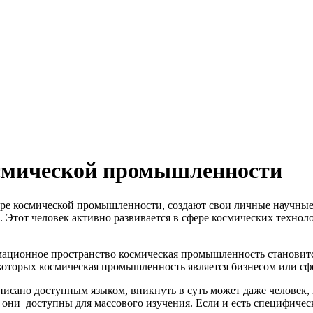
осмической промышленности
фере космической промышленности, создают свои личные научны
. Этот человек активно развивается в сфере космических технол
рмационное пространство космическая промышленность становитс
оторых космическая промышленность является бизнесом или сфе
аписано доступным языком, вникнуть в суть может даже человек,
да они доступны для массового изучения. Если и есть специфич