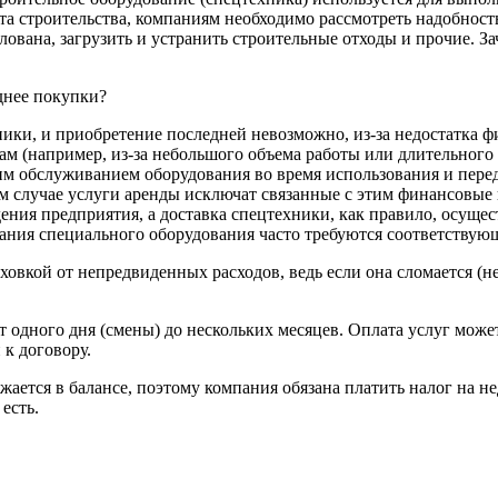
кта строительства, компаниям необходимо рассмотреть надобнос
лована, загрузить и устранить строительные отходы и прочие. З
нее покупки?
ники, и приобретение последней невозможно, из-за недостатка ф
м (например, из-за небольшого объема работы или длительного 
ким обслуживанием оборудования во время использования и пере
том случае услуги аренды исключат связанные с этим финансовые
ения предприятия, а доставка спецтехники, как правило, осущест
вания специального оборудования часто требуются соответствую
овкой от непредвиденных расходов, ведь если она сломается (не 
т одного дня (смены) до нескольких месяцев. Оплата услуг може
к договору.
ажается в балансе, поэтому компания обязана платить налог на
есть.