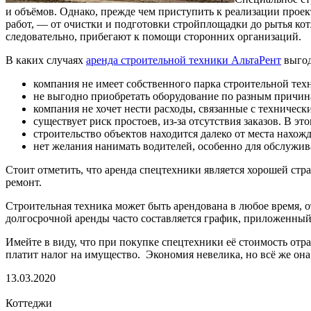
и объёмов. Однако, прежде чем приступить к реализации прое
работ, — от очистки и подготовки стройплощадки до рытья кот
следовательно, прибегают к помощи сторонних организаций.
В каких случаях
аренда строительной техники АльтаРент
выгод
компания не имеет собственного парка строительной тех
не выгодно приобретать оборудование по разным причина
компания не хочет нести расходы, связанные с техничес
существует риск простоев, из-за отсутствия заказов. В э
строительство объектов находится далеко от места нахожд
нет желания нанимать водителей, особенно для обслужи
Стоит отметить, что аренда спецтехники является хорошей страх
ремонт.
Строительная техника может быть арендована в любое время, о
долгосрочной аренды часто составляется график, приложенный 
Имейте в виду, что при покупке спецтехники её стоимость отр
платит налог на имущество. Экономия невелика, но всё же она 
13.03.2020
Коттеджи