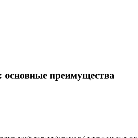
: основные преимущества
роительное оборудование (спецтехника) используется для выпол