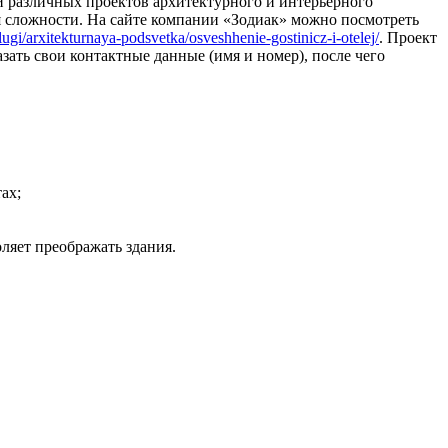
и различных проектов архитектурного и интерьерного
 сложности. На сайте компании «Зодиак» можно посмотреть
slugi/arxitekturnaya-podsvetka/osveshhenie-gostinicz-i-otelej/
. Проект
азать свои контактные данные (имя и номер), после чего
ах;
ляет преображать здания.