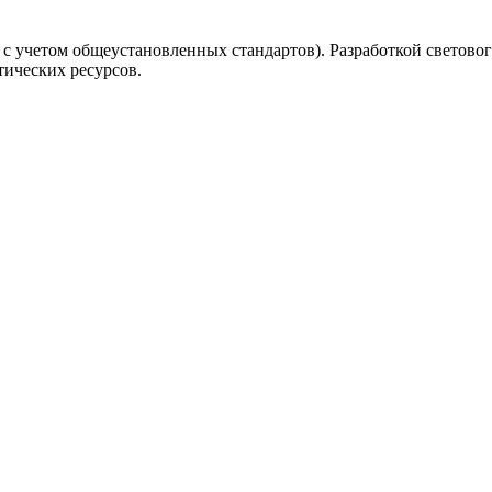
 с учетом общеустановленных стандартов). Разработкой светово
тических ресурсов.