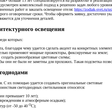
ак» больше 15 лет специализируется на разработке и реализаци
едусмотрен комплексный подход к решению задач любого уровня
енных работ и заказать освещение отеля:
https://zodiak-svet.ru/u
строго оговоренные сроки. Чтобы оформить заявку, достаточно ук
вяжется для уточнения деталей.
итектурного освещения
реди которых:
, благодаря чему удается сделать акцент на конкретных элемент
 целью применяют мощные прожекторы, фиксируемые на земле;
создать разнообразные цветовые схемы;
бы они не были не заметны для прохожих. Такая подсветка позво
тодиодами
я. С их помощью удается создавать оригинальные световые
оинствам светодиодных светильников относятся:
ии превышает 10 лет);
овреждениям и атмосферным осадкам);
О
ур (от -50 до 40
С);