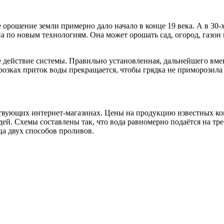
орошение земли примерно дало начало в конце 19 века. А в 30-х
на по новым технологиям. Она может орошать сад, огород, газон
 действие системы. Правильно установленная, дальнейшего вмеш
розках приток воды прекращается, чтобы грядка не приморозил
твующих интернет-магазинах. Цены на продукцию известных ком
. Схемы составлены так, что вода равномерно подаётся на треб
ца двух способов проливов.