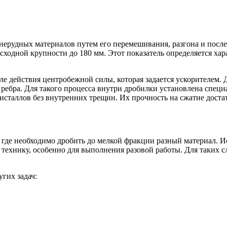
 нерудных материалов путем его перемешивания, разгона и пос
ходной крупности до 180 мм. Этот показатель определяется хар
е действия центробежной силы, которая задается ускорителем. 
е ребра. Для такого процесса внутри дробилки установлена спе
исталлов без внутренних трещин. Их прочность на сжатие доста
 где необходимо дробить до мелкой фракции разный материал. И
ь технику, особенно для выполнения разовой работы. Для таких
гих задач: