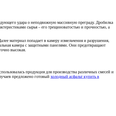
ледующего удара о неподвижную массивную преграду. Дробилка
актеристиками сырья – его трещиноватостью и прочностью, а
Далее материал попадает в камеру измельчения и разрушения,
циальная камера с защитными панелями. Они предотвращают
точно высокая.
спользовалась продукция для производства различных смесей и
 случаев предложено готовый
холодный асфальт купить в