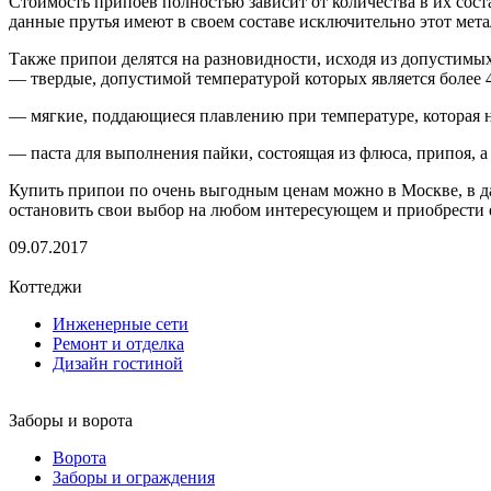
Стоимость припоев полностью зависит от количества в их соста
данные прутья имеют в своем составе исключительно этот мета
Также припои делятся на разновидности, исходя из допустимы
— твердые, допустимой температурой которых является более 
— мягкие, поддающиеся плавлению при температуре, которая н
— паста для выполнения пайки, состоящая из флюса, припоя, а
Купить припои по очень выгодным ценам можно в Москве, в д
остановить свои выбор на любом интересующем и приобрести е
09.07.2017
Коттеджи
Инженерные сети
Ремонт и отделка
Дизайн гостиной
Заборы и ворота
Ворота
Заборы и ограждения