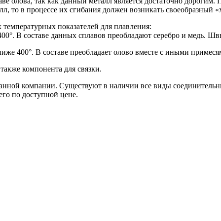
ве олова, так как данный металл является достаточно дорогим. 
лл, то в процессе их сгибания должен возникать своеобразный «
х температурных показателей для плавления:
400°. В составе данных сплавов преобладают серебро и медь. 
иже 400°. В составе преобладает олово вместе с иными примеся
 также компонента для связки.
анной компании. Существуют в наличии все виды соединительн
го по доступной цене.