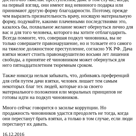
на первый взгляд, они имеют вид невинного подарка или
принимают другую форму благодарности. Поэтому, прежде
чем выразить признательность врачу, носящую материальную
форму, подумайте, какими плачевными последствиями это,
казалось бы, похвальное желание может обернуться лично для
вас и для того человека, которого вы хотите отблагодарить.
Всегда помните, что, совершая подкуп чиновника, вы не
только совершаете правонарушение, но и толкаете его самого
на тяжелое должностное преступление, согласно УК РФ. Дача
взятки может стоить правонарушителю восьми лет лишения
свободы, а принятие её чиновником может обернуться для
него пятнадцатилетним тюремным сроком.
Также никогда нельзя забывать, что, добиваясь преференций
для себя путем дачи взятки, человек лишает тем самым
некоторых благ тех людей, которые из-за своего
материального положения или моральных принципов не
готовы идти на подкуп чиновников.
Много сейчас говорится о засилье коррупции. Но
продажность чиновников удастся преодолеть не тогда, когда
они перестанут брать взятки, а только в том случае, если люди
перестанут их давать.
16.12.2016