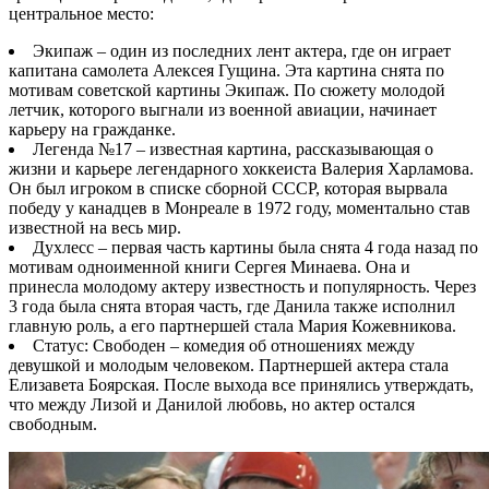
центральное место:
Экипаж – один из последних лент актера, где он играет
капитана самолета Алексея Гущина. Эта картина снята по
мотивам советской картины Экипаж. По сюжету молодой
летчик, которого выгнали из военной авиации, начинает
карьеру на гражданке.
Легенда №17 – известная картина, рассказывающая о
жизни и карьере легендарного хоккеиста Валерия Харламова.
Он был игроком в списке сборной СССР, которая вырвала
победу у канадцев в Монреале в 1972 году, моментально став
известной на весь мир.
Духлесс – первая часть картины была снята 4 года назад по
мотивам одноименной книги Сергея Минаева. Она и
принесла молодому актеру известность и популярность. Через
3 года была снята вторая часть, где Данила также исполнил
главную роль, а его партнершей стала Мария Кожевникова.
Статус: Свободен – комедия об отношениях между
девушкой и молодым человеком. Партнершей актера стала
Елизавета Боярская. После выхода все принялись утверждать,
что между Лизой и Данилой любовь, но актер остался
свободным.