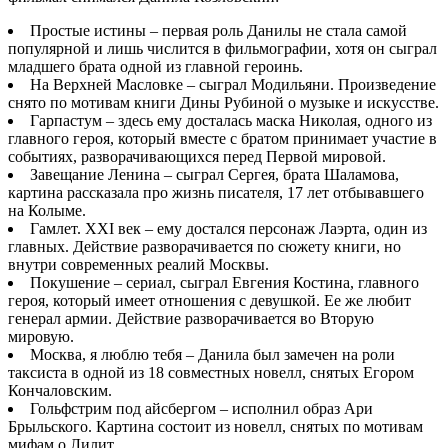
Простые истины – первая роль Данилы не стала самой
популярной и лишь числится в фильмографии, хотя он сыграл
младшего брата одной из главной героинь.
На Верхней Масловке – сыграл Модильяни. Произведение
снято по мотивам книги Дины Рубиной о музыке и искусстве.
Гарпастум – здесь ему досталась маска Николая, одного из
главного героя, который вместе с братом принимает участие в
событиях, разворачивающихся перед Первой мировой.
Завещание Ленина – сыграл Сергея, брата Шаламова,
картина рассказала про жизнь писателя, 17 лет отбывавшего
на Колыме.
Гамлет. XXI век – ему достался персонаж Лаэрта, один из
главных. Действие разворачивается по сюжету книги, но
внутри современных реалий Москвы.
Покушение – сериал, сыграл Евгения Костина, главного
героя, который имеет отношения с девушкой. Ее же любит
генерал армии. Действие разворачивается во Вторую
мировую.
Москва, я люблю тебя – Данила был замечен на роли
таксиста в одной из 18 совместных новелл, снятых Егором
Кончаловским.
Гольфстрим под айсбергом – исполнил образ Ари
Брыльского. Картина состоит из новелл, снятых по мотивам
мифам о Лилит.