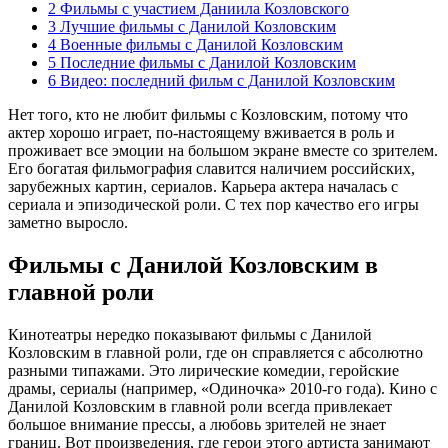
2
Фильмы с участием Даниила Козловского
3
Лучшие фильмы с Данилой Козловским
4
Военные фильмы с Данилой Козловским
5
Последние фильмы с Данилой Козловским
6
Видео: последний фильм с Данилой Козловским
Нет того, кто не любит фильмы с Козловским, потому что
актер хорошо играет, по-настоящему вживается в роль и
проживает все эмоции на большом экране вместе со зрителем.
Его богатая фильмография славится наличием российских,
зарубежных картин, сериалов. Карьера актера началась с
сериала и эпизодической роли. С тех пор качество его игры
заметно выросло.
Фильмы с Данилой Козловским в
главной роли
Кинотеатры нередко показывают фильмы с Данилой
Козловским в главной роли, где он справляется с абсолютно
разными типажами. Это лирические комедии, геройские
драмы, сериалы (например, «Одиночка» 2010-го года). Кино с
Данилой Козловским в главной роли всегда привлекает
большое внимание прессы, а любовь зрителей не знает
границ. Вот произведения, где герои этого артиста занимают