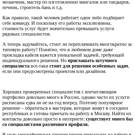
мозаичник, мастер по изготовлению мангалов или тандыров,
печник, строитель бань и т.д.
Как правило, такой человек работает один либо подбирает
себе команду. И поскольку его работы эксклюзивны,
стоимость услуг будет значительно превышать услуги
рядовых специалистов.
А теперь задумайтесь, стоит ли переплачивать многократно за
типовую работу? Понятно, что в любимом доме даже
прокладка кабеля кажется уникальной задачей, требующей
индивидуального решения. Но
приглашать штучного
специалиста
все-таки
стоит для решения особенных задач
,
если они предусмотрены проектом или дизайном.
Хороших проверенных специалистов с впечатляющим
портфолио довольно много в России, однако часто их услуги
расписаны едва ли не на год вперед. Поэтому популярное
решение – обратиться к мастерам, которые живут в соседних
республиках и готовы приехать на работу в Москву. Найти их
контакты довольно просто в интернете:
существует много баз
со специалистами различного профиля.
В силу географических причин проще пригласить на работу в