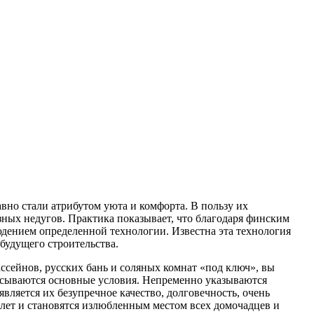
вно стали атрибутом уюта и комфорта. В пользу их
азных недугов.
Практика показывает, что благодаря финским
юдением определенной технологии. Известна эта технология
 будущего строительства.
ассейнов, русских бань и соляных комнат «под ключ», вы
писываются основные условия. Непременно указываются
ляется их безупречное качество, долговечность, очень
лет и становятся излюбленным местом всех домочадцев и