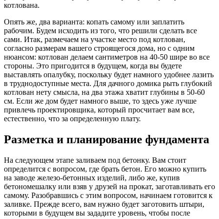
котлована.
Опять же, два варианта: копать самому или заплатить
рабочим. Будем исходить из того, что решили сделать все
сами. Итак, размечаем на участке место под котлован,
согласно размерам вашего строящегося дома, но с одним
нюансом: котлован делаем сантиметров на 40-50 шире во все
стороны. Это пригодится в будущем, когда вы будете
выставлять опалубку, поскольку будет намного удобнее лазить
в труднодоступные места. Для дачного домика рыть глубокий
котлован нету смысла, на два этажа хватит глубины в 50-60
см. Если же дом будет намного выше, то здесь уже лучше
привлечь проектировщика, который просчитает вам все,
естественно, что за определенную плату.
Разметка и планирование фундамента
На следующем этапе заливаем под бетонку. Вам стоит
определится с вопросом, где брать бетон. Его можно купить
на заводе железо-бетонных изделий, либо же, купив
бетономешалку или взяв у друзей на прокат, заготавливать его
самому. Разобравшись с этим вопросом, начинаем готовится к
заливке. Прежде всего, вам нужно будет заготовить штыри,
которыми в будущем вы зададите уровень, чтобы после