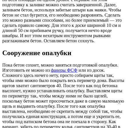
подготовку к заливке можно считать завершенной. Далее,
заливаем бетон, используя забитые штыри как маяки. Чтобы
бетон не стал бугрится, его необходимо разровнять. Сделать
это можно разными способами, но более приемлемый — это
сделать правило самому. Для этого к доске шириной 10 см и
длиной 50 см прибиваем ручку, получается нечто вроде
швабры. И вот этим нехитрым инструментом рывками
разглаживаем бетон. Оставляем бетон сохнуть.
Сооружение опалубки
Пока бетон сохнет, можно заняться подготовкой опалубки.
Изготовить ее можно из
фанеры ФСФ
или из досок.
Сложного здесь ничего нету, просто собираем щиты так,
чтобы ими можно было покрыть весь периметр дома. Высоты
щитов хватит сантиметров 40. После того как под бетонка
высохнет, нужно устанавливать опалубку. Выставляем щиты
по периметру так, чтобы между ними не было щелей,
поскольку бетон может просочиться даже в самую маленькую
щель и выдавить опалубку. После того как опалубка
выставлена, необходимо ее скрепить между собой так, чтобы
получилась единая конструкция, а потом еще и укрепить ее,
чтобы под натиском бетона она не поехала в сторону. Как
вариант, забить по периметру колья, сантиметров на 30-40 в