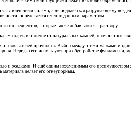
 металлическими конструкциями лежит в основе современного с
роться с внешними силами, а не поддаваться разрушающему возд
прочности определяется именно данным параметром.
сти ингредиентов, которые также добавляются к раствору.
ждым годом, в отличие от натуральных камней, прочностные сво
ти от показателей прочности. Выбор между этими марками инди
ширная. Нередко его используют при обустройстве фундамента,
тью и осадками. И ещё одним незаменимым его преимуществом я
ь материала делает его огнеупорным.