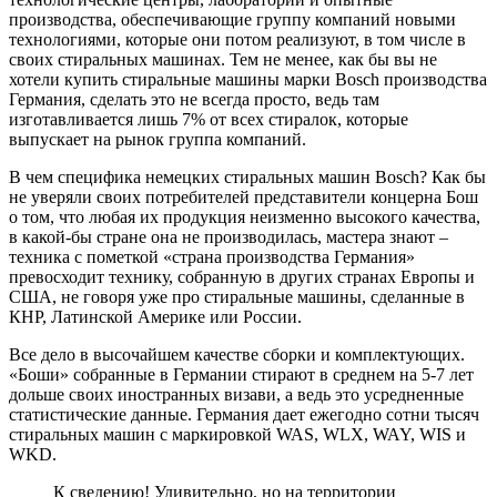
производства, обеспечивающие группу компаний новыми
технологиями, которые они потом реализуют, в том числе в
своих стиральных машинах. Тем не менее, как бы вы не
хотели купить стиральные машины марки Bosch производства
Германия, сделать это не всегда просто, ведь там
изготавливается лишь 7% от всех стиралок, которые
выпускает на рынок группа компаний.
В чем специфика немецких стиральных машин Bosch? Как бы
не уверяли своих потребителей представители концерна Бош
о том, что любая их продукция неизменно высокого качества,
в какой-бы стране она не производилась, мастера знают –
техника с пометкой «страна производства Германия»
превосходит технику, собранную в других странах Европы и
США, не говоря уже про стиральные машины, сделанные в
КНР, Латинской Америке или России.
Все дело в высочайшем качестве сборки и комплектующих.
«Боши» собранные в Германии стирают в среднем на 5-7 лет
дольше своих иностранных визави, а ведь это усредненные
статистические данные. Германия дает ежегодно сотни тысяч
стиральных машин с маркировкой WAS, WLX, WAY, WIS и
WKD.
К сведению! Удивительно, но на территории