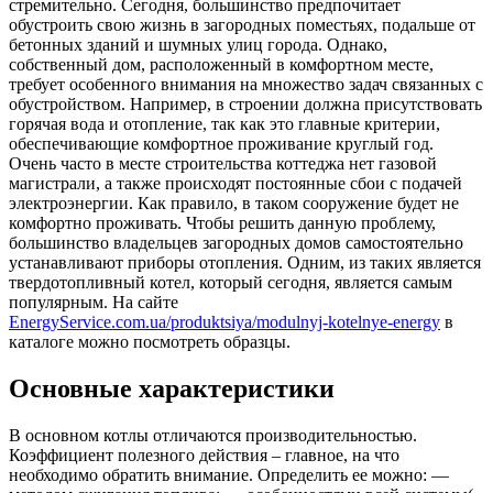
стремительно. Сегодня, большинство предпочитает
обустроить свою жизнь в загородных поместьях, подальше от
бетонных зданий и шумных улиц города.
Однако,
собственный дом, расположенный в комфортном месте,
требует особенного внимания на множество задач связанных с
обустройством. Например, в строении должна присутствовать
горячая вода и отопление, так как это главные критерии,
обеспечивающие комфортное проживание круглый год.
Очень часто в месте строительства коттеджа нет газовой
магистрали, а также происходят постоянные сбои с подачей
электроэнергии. Как правило, в таком сооружение будет не
комфортно проживать. Чтобы решить данную проблему,
большинство владельцев загородных домов самостоятельно
устанавливают приборы отопления. Одним, из таких является
твердотопливный котел, который сегодня, является самым
популярным. На сайте
EnergyService.com.ua/produktsiya/modulnyj-kotelnye-energy
в
каталоге можно посмотреть образцы.
Основные характеристики
В основном котлы отличаются производительностью.
Коэффициент полезного действия – главное, на что
необходимо обратить внимание. Определить ее можно: —