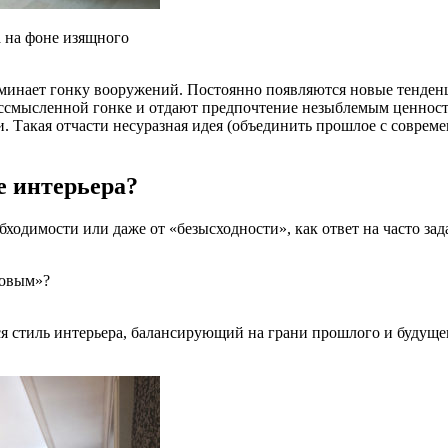
а на фоне изящного
оминает гонку вооружений. Постоянно появляются новые тенде
ссмысленной гонке и отдают предпочтение незыблемым ценностям
Такая отчасти несуразная идея (объединить прошлое с совреме
е интерьера?
ходимости или даже от «безысходности», как ответ на часто за
новым»?
ся стиль интерьера, балансирующий на грани прошлого и будущ