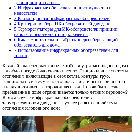
дачи: принцип работы
2
Инфракрасные обогреватели: преимущества и
недостатки
3
Разновидности инфракрасных обогревателей
4
Критерии выбора ИК-обогревателей для дачи
5
Терморегуляторы для ИК-обогревателя: принцип
работы и особенности подключения
6
Как самостоятельно выбрать энергосберегающий
обогреватель для дома
7
Использование инфракрасных обогревателей для
теплиц
Каждый владелец дачи хочет, чтобы внутри загородного дома
в любую погоду было уютно и тепло. Стационарные системы
отопления, включающие в себя котлы, контуры труб,
радиаторы и систему теплого пола, – отличный вариант при
планах проживать за городом весь год. Но как быть, если
пребывание в доме ограничивается только летним периодом?
В этом случае инфракрасные обогреватели с
терморегулятором для дачи – лучшее решение проблемы
отопления загородного дома.