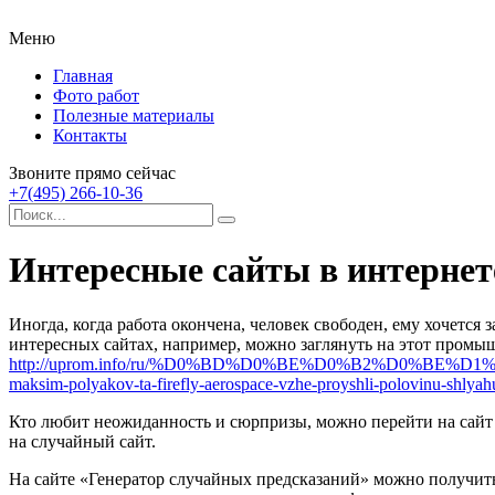
Меню
Главная
Фото работ
Полезные материалы
Контакты
Звоните прямо сейчас
+7(495) 266-10-36
Интересные сайты в интернет
Иногда, когда работа окончена, человек свободен, ему хочется
интересных сайтах, например, можно заглянуть на этот пром
http://uprom.info/ru/%D0%BD%D0%BE%D0%B2%D0%BE
maksim-polyakov-ta-firefly-aerospace-vzhe-proyshli-polovinu-shlya
Кто любит неожиданность и сюрпризы, можно перейти на сайт «
на случайный сайт.
На сайте «Генератор случайных предсказаний» можно получить