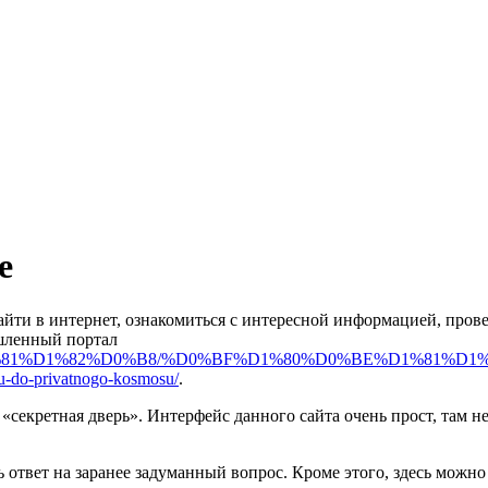
е
 зайти в интернет, ознакомиться с интересной информацией, пров
ышленный портал
%D1%81%D1%82%D0%B8/%D0%BF%D1%80%D0%BE%D1%81%D1
hu-do-privatnogo-kosmosu/
.
секретная дверь». Интерфейс данного сайта очень прост, там не
 ответ на заранее задуманный вопрос. Кроме этого, здесь можн