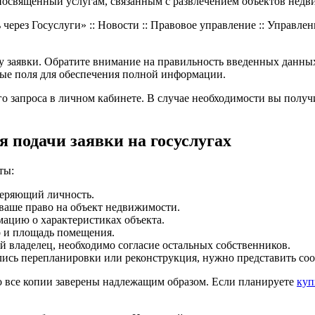
посвященный услугам, связанным с развлечением объектов недв
аявки. Обратите внимание на правильность введенных данных, 
ные поля для обеспечения полной информации.
его запроса в личном кабинете. В случае необходимости вы пол
 подачи заявки на госуслугах
ты:
веряющий личность.
аше право на объект недвижимости.
цию о характеристиках объекта.
 и площадь помещения.
 владелец, необходимо согласие остальных собственников.
ись перепланировки или реконструкция, нужно представить со
то все копии заверены надлежащим образом. Если планируете
куп