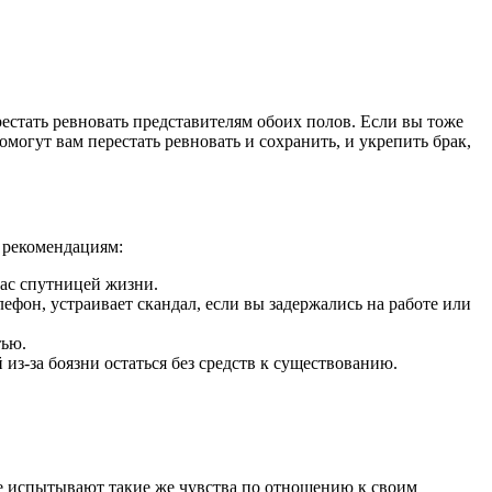
рестать ревновать представителям обоих полов. Если вы тоже
огут вам перестать ревновать и сохранить, и укрепить брак,
м рекомендациям:
вас спутницей жизни.
ефон, устраивает скандал, если вы задержались на работе или
тью.
з-за боязни остаться без средств к существованию.
ые испытывают такие же чувства по отношению к своим