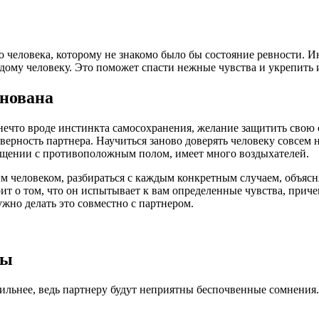
о человека, которому не знакомо было бы состояние ревности. И
ждому человеку. Это поможет спасти нежные чувства и укрепить 
снована
 нечто вроде инстинкта самосохранения, желание защитить свою 
еверность партнера. Научиться заново доверять человеку совсем 
 общении с противоположным полом, имеет много воздыхателей.
 человеком, разбираться с каждым конкретным случаем, объясня
рит о том, что он испытывает к вам определенные чувства, прич
ужно делать это совместно с партнером.
ны
ильнее, ведь партнеру будут неприятны беспочвенные сомнения. 