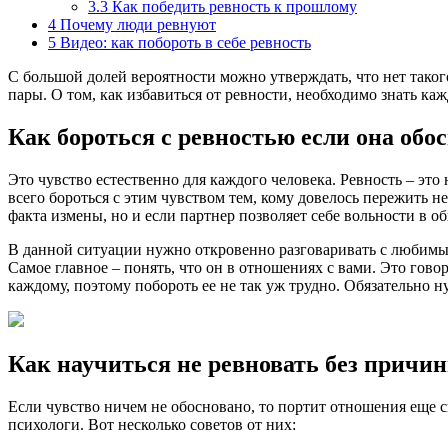
3.3
Как победить ревность к прошлому
4
Почему люди ревнуют
5
Видео: как побороть в себе ревность
С большой долей вероятности можно утверждать, что нет таког
пары. О том, как избавиться от ревности, необходимо знать ка
Как бороться с ревностью если она обо
Это чувство естественно для каждого человека. Ревность – это
всего бороться с этим чувством тем, кому довелось пережить н
факта измены, но и если партнер позволяет себе вольности в
В данной ситуации нужно откровенно разговаривать с любимым
Самое главное – понять, что он в отношениях с вами. Это гово
каждому, поэтому побороть ее не так уж трудно. Обязательно н
Как научиться не ревновать без причи
Если чувство ничем не обосновано, то портит отношения еще с
психологи. Вот несколько советов от них: