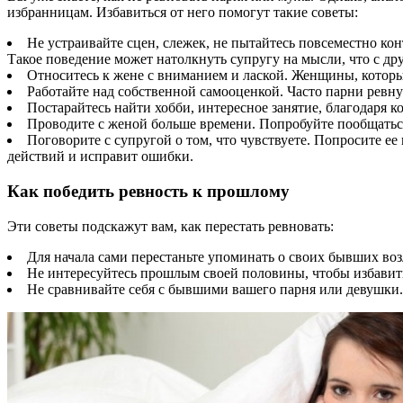
избранницам. Избавиться от него помогут такие советы:
Не устраивайте сцен, слежек, не пытайтесь повсеместно ко
Такое поведение может натолкнуть супругу на мысли, что с др
Относитесь к жене с вниманием и лаской. Женщины, котор
Работайте над собственной самооценкой. Часто парни ревну
Постарайтесь найти хобби, интересное занятие, благодаря к
Проводите с женой больше времени. Попробуйте пообщаться 
Поговорите с супругой о том, что чувствуете. Попросите ее 
действий и исправит ошибки.
Как победить ревность к прошлому
Эти советы подскажут вам, как перестать ревновать:
Для начала сами перестаньте упоминать о своих бывших во
Не интересуйтесь прошлым своей половины, чтобы избавить с
Не сравнивайте себя с бывшими вашего парня или девушки. 