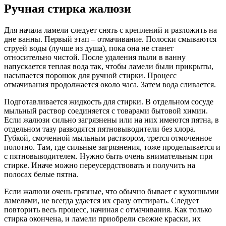
Ручная стирка жалюзи
Для начала ламели следует снять с креплений и разложить на
дне ванны. Первый этап – отмачивание. Полоски смываются
струей воды (лучше из душа), пока она не станет
относительно чистой. После удаления пыли в ванну
напускается теплая вода так, чтобы ламели были прикрыты,
насыпается порошок для ручной стирки. Процесс
отмачивания продолжается около часа. Затем вода сливается.
Подготавливается жидкость для стирки. В отдельном сосуде
мыльный раствор соединяется с товарами бытовой химии.
Если жалюзи сильно загрязнены или на них имеются пятна, в
отдельном тазу разводятся пятновыводители без хлора.
Губкой, смоченной мыльным раствором, трется отмоченное
полотно. Там, где сильные загрязнения, тоже проделывается и
с пятновыводителем. Нужно быть очень внимательным при
стирке. Иначе можно переусердствовать и получить на
полосах белые пятна.
Если жалюзи очень грязные, что обычно бывает с кухонными
ламелями, не всегда удается их сразу отстирать. Следует
повторить весь процесс, начиная с отмачивания. Как только
стирка окончена, и ламели приобрели свежие краски, их