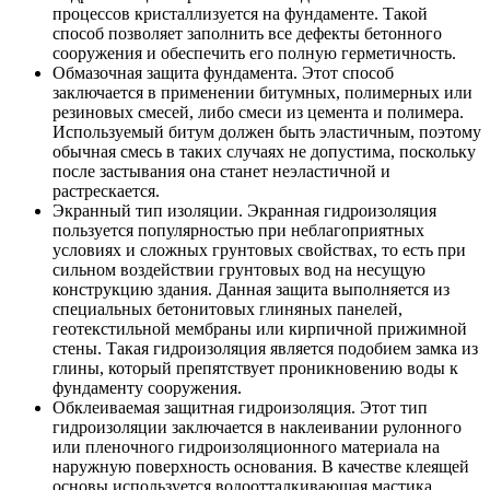
процессов кристаллизуется на фундаменте. Такой
способ позволяет заполнить все дефекты бетонного
сооружения и обеспечить его полную герметичность.
Обмазочная защита фундамента. Этот способ
заключается в применении битумных, полимерных или
резиновых смесей, либо смеси из цемента и полимера.
Используемый битум должен быть эластичным, поэтому
обычная смесь в таких случаях не допустима, поскольку
после застывания она станет неэластичной и
растрескается.
Экранный тип изоляции. Экранная гидроизоляция
пользуется популярностью при неблагоприятных
условиях и сложных грунтовых свойствах, то есть при
сильном воздействии грунтовых вод на несущую
конструкцию здания. Данная защита выполняется из
специальных бетонитовых глиняных панелей,
геотекстильной мембраны или кирпичной прижимной
стены. Такая гидроизоляция является подобием замка из
глины, который препятствует проникновению воды к
фундаменту сооружения.
Обклеиваемая защитная гидроизоляция. Этот тип
гидроизоляции заключается в наклеивании рулонного
или пленочного гидроизоляционного материала на
наружную поверхность основания. В качестве клеящей
основы используется водоотталкивающая мастика.