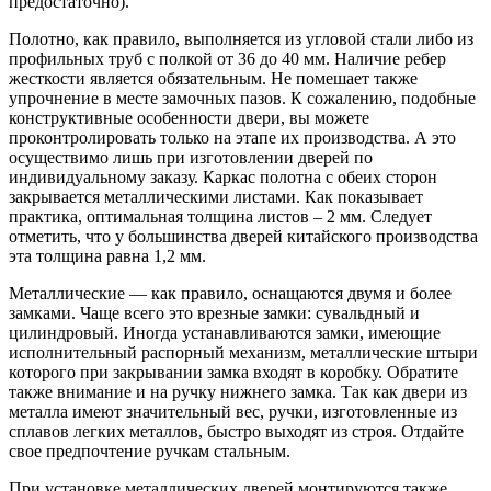
предостаточно).
Полотно, как правило, выполняется из угловой стали либо из
профильных труб с полкой от 36 до 40 мм. Наличие ребер
жесткости является обязательным. Не помешает также
упрочнение в месте замочных пазов. К сожалению, подобные
конструктивные особенности двери, вы можете
проконтролировать только на этапе их производства. А это
осуществимо лишь при изготовлении дверей по
индивидуальному заказу. Каркас полотна с обеих сторон
закрывается металлическими листами. Как показывает
практика, оптимальная толщина листов – 2 мм. Следует
отметить, что у большинства дверей китайского производства
эта толщина равна 1,2 мм.
Металлические — как правило, оснащаются двумя и более
замками. Чаще всего это врезные замки: сувальдный и
цилиндровый. Иногда устанавливаются замки, имеющие
исполнительный распорный механизм, металлические штыри
которого при закрывании замка входят в коробку. Обратите
также внимание и на ручку нижнего замка. Так как двери из
металла имеют значительный вес, ручки, изготовленные из
сплавов легких металлов, быстро выходят из строя. Отдайте
свое предпочтение ручкам стальным.
При установке металлических дверей монтируются также