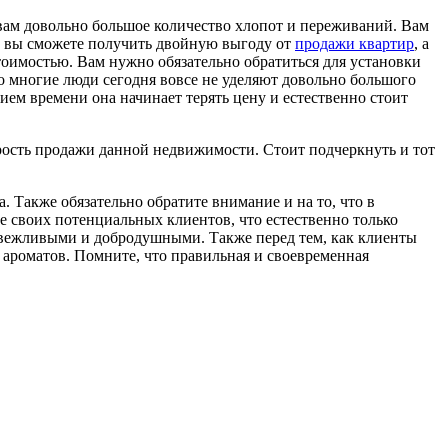
 вам довольно большое количество хлопот и переживаний.
Вам
 то вы сможете получить двойную выгоду от
продажи квартир
, а
тоимостью. Вам нужно обязательно обратиться для установки
о многие люди сегодня вовсе не уделяют довольно большого
ем времени она начинает терять цену и естественно стоит
орость продажи данной недвижимости. Стоит подчеркнуть и тот
. Также обязательно обратите внимание и на то, что в
ие своих потенциальных клиентов, что естественно только
 вежливыми и добродушными. Также перед тем, как клиенты
 ароматов. Помните, что правильная и своевременная