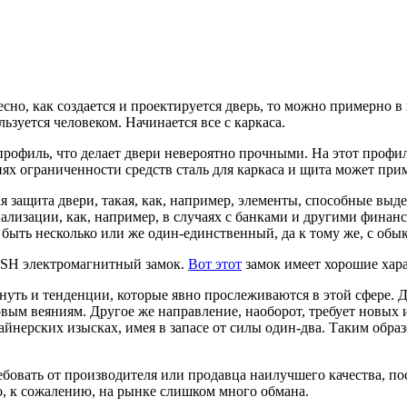
сно, как создается и проектируется дверь, то можно примерно в 
ьзуется человеком. Начинается все с каркаса.
 профиль, что делает двери невероятно прочными. На этот профи
иях ограниченности средств сталь для каркаса и щита может прим
ая защита двери, такая, как, например, элементы, способные выд
ализации, как, например, в случаях с банками и другими финан
т быть несколько или же один-единственный, да к тому же, с об
 SH электромагнитный замок.
Вот этот
замок имеет хорошие хар
уть и тенденции, которые явно прослеживаются в этой сфере. 
овым веяниям. Другое же направление, наоборот, требует новых 
йнерских изысках, имея в запасе от силы один-два. Таким обра
бовать от производителя или продавца наилучшего качества, пос
о, к сожалению, на рынке слишком много обмана.