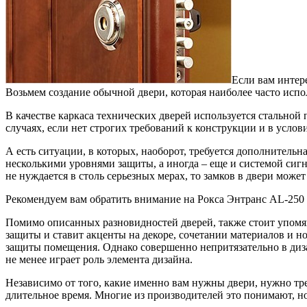
Если вам интере
Возьмем создание обычной двери, которая наиболее часто испол
В качестве каркаса технических дверей используется стальной
случаях, если нет строгих требований к конструкции и в услов
А есть ситуации, в которых, наоборот, требуется дополнительн
несколькими уровнями защиты, а иногда – еще и системой сигн
не нуждается в столь серьезных мерах, то замков в двери може
Рекомендуем вам обратить внимание на Рокса Энтранс AL-250
Помимо описанных разновидностей дверей, также стоит упомян
защиты и ставит акценты на декоре, сочетании материалов и н
защиты помещения. Однако совершенно непритязательно в диза
не менее играет роль элемента дизайна.
Независимо от того, какие именно вам нужны двери, нужно тре
длительное время. Многие из производителей это понимают, н