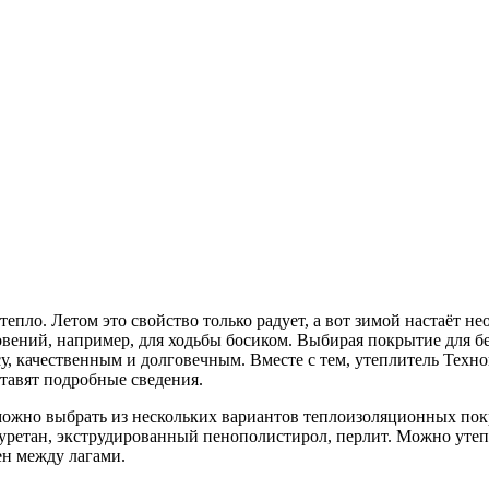
 тепло.
Летом это свойство только радует, а вот зимой настаёт 
ений, например, для ходьбы босиком. Выбирая покрытие для бе
, качественным и долговечным. Вместе с тем, утеплитель Техно
ставят подробные сведения.
ожно выбрать из нескольких вариантов теплоизоляционных покры
лиуретан, экструдированный пенополистирол, перлит. Можно уте
ен между лагами.