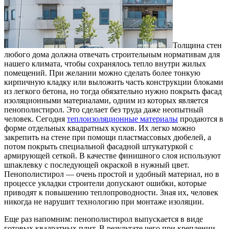
Толщина стен
любого дома должна отвечать строительным нормативам для
нашего климата, чтобы сохранялось тепло внутри жилых
помещений.
При желании можно сделать более тонкую
кирпичную кладку или выложить часть конструкции блоками
из легкого бетона, но тогда обязательно нужно покрыть фасад
изоляционными материалами, одним из которых является
пенополистирол. Это сделает без труда даже неопытный
человек. Сегодня
теплоизоляционные материалы
продаются в
форме отдельных квадратных кусков. Их легко можно
закрепить на стене при помощи пластмассовых дюбелей, а
потом покрыть специальной фасадной штукатуркой с
армирующей сеткой. В качестве финишного слоя используют
шпаклевку с последующей окраской в нужный цвет.
Пенополистирол — очень простой и удобный материал, но в
процессе укладки строители допускают ошибки, которые
приводят к повышению теплопроводности. Зная их, человек
никогда не нарушит технологию при монтаже изоляции.
Еще раз напомним: пенополистирол выпускается в виде
готовых квадратных плит. В результате чего при креплении