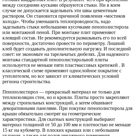
между соседними кусками образуются стыки. Ни в коем
случае не допускается заделывать эти швы цементным
раствором. Он становится причиной появления «мостиков
холода». Чтобы уменьшить теплопроводность, надо
заделывать стыки небольшими кусочками пенополистирола
или монтажной пеной. При монтаже плит применяют
клеящий состав. Не рекомендуется размазывать его по всей
поверхности, достаточно провести по периметру. Лишний
клей будет создавать дополнительную нагрузку. И последний
совет: не экономьте на тарельчатых дюбелях. Для надежного
монтажа стандартной пенополистирольной плиты
используется не меньше пяти пластмассовых крепежей . В
классической схеме применяют однослойное покрытие с
утеплителем, но все зависит от климатических условий
региона строительства.
Пенополистирол — прекрасный материал не только для
теплоизоляции стен, но и кровли. Плиты просто закрепляют
между стропильных конструкций, а затем обшивают
декоративными панелями. При покупке пенополистирола для
крыши обязательно смотрят на геометрические
характеристики. Для скатных конструкций выбирают
материал толщиной от 50 до 100 мм и плотностью не меньше
15 кг на кубометр. В плоских крышах или с небольшим
уклоном, а также для полов чердачного помещения