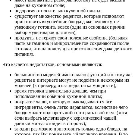
даже на кухонном столе;
недорогая относительно кухонной плиты;
существует множество рецептов, которые позволяют
приготовить вкуснейшие блюда даже человеку, не
умеющему готовить вовсе (одна из основных причин
выбор мультиварок для дома);
продукты не теряют свои полезные свойства (большая
часть витаминов и микроэлементов сохраняются после
готовки, что на пользу для приготовления даже детского
питания).
Что касается недостатков, основными являются:
большинство моделей имеют мало функций и к тому же
рецепты в интернете могут не подойти к некоторым из
моделей (к примеру, из-за недостатка мощности);
время готовки значительно дольше, чем при
использовании обычной кухонной плиты;
покрытие чаши, в которую выкладываются все
ингредиенты, очень легко царапается, вследствие чего
блюдо может подгореть либо потерять свой вкус (хотя
если выбрать мультиварку с керамической чашей,
данный минус отойдет в сторону);
за один раз можно приготовить только одно блюдо, на
которое, как Вы понимаете, уйдет зного времени. В то