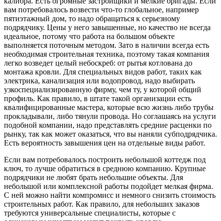
калибра. Есть огромные застройщики и мелкие бригады. Если
вам потребовалось возвести что-то глобальное, например
пятиэтажный дом, то надо обращаться к серьезному
подрядчику. Цены у него завышенные, но качество не всегда
идеальное, потому что работа на большом объекте
выполняется поточным методом. Зато в наличии всегда есть
необходимая строительная техника, поэтому такая компания
легко возведет целый небоскреб: от рытья котлована до
монтажа кровли. Для специальных видов работ, таких как
электрика, канализация или водопровод, надо выбирать
узкоспециализированную фирму, чем ту, у которой общий
профиль. Как правило, в штате такой организации есть
квалифицированные мастера, которые всю жизнь либо трубы
прокладывали, либо тянули провода. Но соглашаясь на услуги
подобной компании, надо представлять средние расценки по
рынку, так как может оказаться, что вы наняли субподрядчика.
Есть вероятность завышения цен на отдельные виды работ.
Если вам потребовалось построить небольшой коттедж под
ключ, то лучше обратиться в среднюю компанию. Крупные
подрядчики не любят брать небольшие объекты. Для
небольшой или комплексной работы подойдет мелкая фирма.
С ней можно найти компромисс и немного снизить стоимость
строительных работ. Как правило, для небольших заказов
требуются универсальные специалисты, которые с