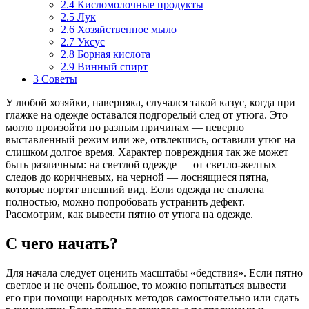
2.4
Кисломолочные продукты
2.5
Лук
2.6
Хозяйственное мыло
2.7
Уксус
2.8
Борная кислота
2.9
Винный спирт
3
Советы
У любой хозяйки, наверняка, случался такой казус, когда при
глажке на одежде оставался подгорелый след от утюга. Это
могло произойти по разным причинам — неверно
выставленный режим или же, отвлекшись, оставили утюг на
слишком долгое время. Характер повреждния так же может
быть различным: на светлой одежде — от светло-желтых
следов до коричневых, на черной — лоснящиеся пятна,
которые портят внешний вид. Если одежда не спалена
полностью, можно попробовать устранить дефект.
Рассмотрим, как вывести пятно от утюга на одежде.
С чего начать?
Для начала следует оценить масштабы «бедствия». Если пятно
светлое и не очень большое, то можно попытаться вывести
его при помощи народных методов самостоятельно или сдать