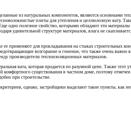
сделанные из натуральных компонентов, являются основными т
весноволокнистые плиты для утепления и целлюлозную вату. Так
 Еще одно полезное свойство, которыми обладают эти материалы
даря удивительной структуре материалов, влага не скапливается
же ее применяют для прокладывания на стыках строительных конс
едотвращающие возгорание и гниение, что также очень важно в
енду производители теплоизоляционных материалов.
альная вата, которая продается по разумной цене. Также этот у
ий комфортного существования в частном доме, поэтому отмече
добно при строительстве.
ритериев, однако, застройщики выделают такие пункты, как нев