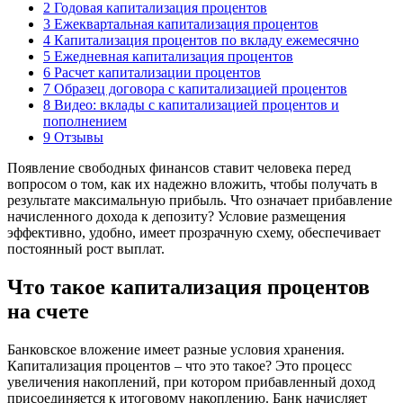
2
Годовая капитализация процентов
3
Ежеквартальная капитализация процентов
4
Капитализация процентов по вкладу ежемесячно
5
Ежедневная капитализация процентов
6
Расчет капитализации процентов
7
Образец договора с капитализацией процентов
8
Видео: вклады с капитализацией процентов и
пополнением
9
Отзывы
Появление свободных финансов ставит человека перед
вопросом о том, как их надежно вложить, чтобы получать в
результате максимальную прибыль. Что означает прибавление
начисленного дохода к депозиту? Условие размещения
эффективно, удобно, имеет прозрачную схему, обеспечивает
постоянный рост выплат.
Что такое капитализация процентов
на счете
Банковское вложение имеет разные условия хранения.
Капитализация процентов – что это такое? Это процесс
увеличения накоплений, при котором прибавленный доход
присоединяется к итоговому накоплению. Банк начисляет