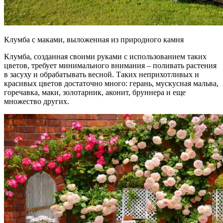
Клумба с маками, выложенная из природного камня
Клумба, созданная своими руками с использованием таких
цветов, требует минимального внимания – поливать растения
в засуху и обрабатывать весной. Таких неприхотливых и
красивых цветов достаточно много: герань, мускусная мальва,
горечавка, маки, золотарник, аконит, бруннера и еще
множество других.