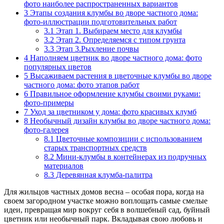
фото наиболее распространенных вариантов
3
Этапы создания клумбы во дворе частного дома:
фото-иллюстрации подготовительных работ
3.1
Этап 1. Выбираем место для клумбы
3.2
Этап 2. Определяемся с типом грунта
3.3
Этап 3.Рыхление почвы
4
Наполняем цветник во дворе частного дома: фото
популярных цветов
5
Высаживаем растения в цветочные клумбы во дворе
частного дома: фото этапов работ
6
Правильное оформление клумбы своими руками:
фото-примеры
7
Уход за цветником у дома: фото красивых клумб
8
Необычный дизайн клумбы во дворе частного дома:
фото-галерея
8.1
Цветочные композиции с использованием
старых транспортных средств
8.2
Мини-клумбы в контейнерах из подручных
материалов
8.3
Деревянная клумба-палитра
Для жильцов частных домов весна – особая пора, когда на
своем загородном участке можно воплощать самые смелые
идеи, превращая мир вокруг себя в волшебный сад, буйный
цветник или необычный парк. Вкладывая свою любовь и