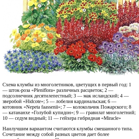
Схема клумбы из многолетников, цветущих в первый год: 1
— шток-роза «Pleniflora» различных расцветок; 2 —
подсолнечник десятилепестный; 3 — мак исландский; 4 —
зверобой «Hidcote»; 5 — лобелия кардинальская; 6 —
котовник «Nepeta faassenii»; 7 — колокольчик Пожарского; 8
— катананхе «Голубой купидон»; 9 — гравилат многолетний;
10 — седум видный; 11 — гейхера гибридная «Miracle»
Наилучшим вариантом считаются клумбы смешанного типа.
Сочетание между собой разных цветов дает более