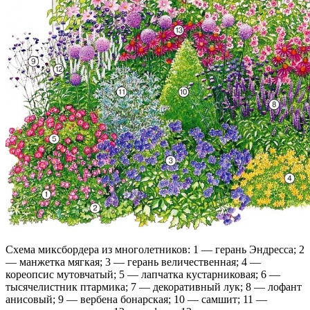
Схема миксбордера из многолетников: 1 — герань Эндресса; 2
— манжетка мягкая; 3 — герань величественная; 4 —
кореопсис мутовчатый; 5 — лапчатка кустарниковая; 6 —
тысячелистник птармика; 7 — декоративный лук; 8 — лофант
анисовый; 9 — вербена бонарская; 10 — самшит; 11 —