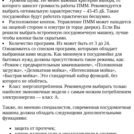
Уровень шума. Не менее важный критерий выбора, от
которого зависит громкость работы ПММ. Рекомендуется
выбрать оптимальную характеристику – 43-45 дБ. Такие
посудомойки будут работать практически бесшумно.
Расположение кнопок. Управление ПММ может находится
на лицевой стороне и изнутри (в торце дверки). Если Вы
решили выбрать встроенную посудомоечную машину, лучше
чтобы кнопки были скрытыми.
Количество программ. Их может быть от 3 до 24.
Ознакомьтесь со списком программ, которыми обладает
выбранная вами модель. Как минимум в посудомойке для
бытовых нужд должны присутствовать такие режимы, как:
«Режим с предварительным замачиванием», «Половинная
загрузка», «Деликатная мойка», «Интенсивная мойка»,
«Быстрая мойка». Это стандартный набор функций, без
которого не обойтись.
Класс энергопотребления. Рекомендуем выбирать только
наиболее экономичные модели с самым низким потреблением
электроэнергии — класс А.
Также, по мнению специалистов, современная посудомоечная
машина должна обладать следующими дополнительными
функциями:
защита от протечек;
датчик наличия соли и ополаскивателя в системе;