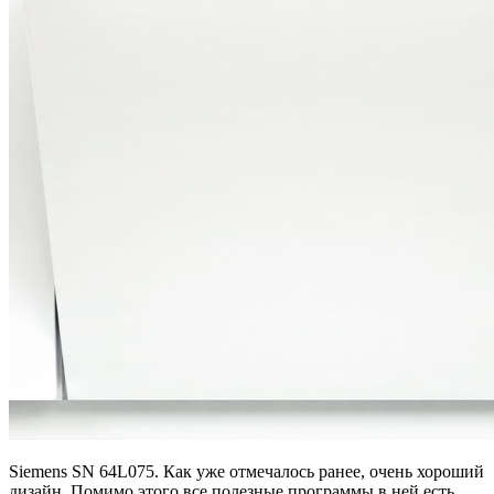
Siemens SN 64L075. Как уже отмечалось ранее, очень хороший
дизайн. Помимо этого все полезные программы в ней есть.