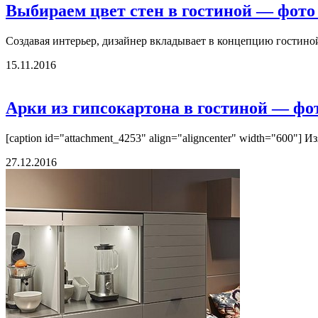
Выбираем цвет стен в гостиной — фото
Создавая интерьер, дизайнер вкладывает в концепцию гостиной
15.11.2016
Арки из гипсокартона в гостиной — фо
[caption id="attachment_4253" align="aligncenter" width="600"] И
27.12.2016