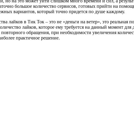
но на это может уйти слишком много времени и сил, а результат 
таточно большое количество сервисов, готовых прийти на помощ
ежных вариантов, который точно придется по душе каждому.
ва лайков в Тик Ток – это не «деньги на ветер», это реальная 
оличество лайков, которое ему требуется на данный момент для
повторного обращения, при необходимости увеличения количества
аиболее практичное решение.