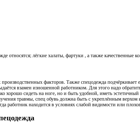
де относятся; лёгкие халаты, фартуки , а также качественные 
 производственных факторов. Также спецодежда подчёркивает е
даётся взамен изношенной работником. Для этого надо обратить
ько хорошо сидеть на ноге, но и быть удобной, иметь эстетичн
олучения травмы, спец обувь должна быть с укреплённым верхом
гда работник находится в условиях слабой видимости или плохо
спецодежда