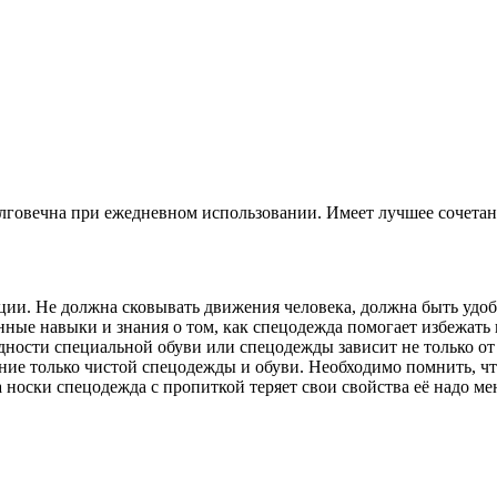
лговечна при ежедневном использовании. Имеет лучшее сочетани
и. Не должна сковывать движения человека, должна быть удобн
нные навыки и знания о том, как спецодежда помогает избежать
ности специальной обуви или спецодежды зависит не только от к
ие только чистой спецодежды и обуви. Необходимо помнить, что
 носки спецодежда с пропиткой теряет свои свойства её надо ме