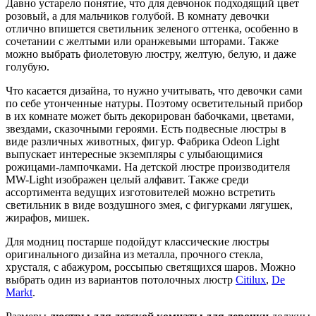
Давно устарело понятие, что для девчонок подходящий цвет
розовый, а для мальчиков голубой. В комнату девочки
отлично впишется светильник зеленого оттенка, особенно в
сочетании с желтыми или оранжевыми шторами. Также
можно выбрать фиолетовую люстру, желтую, белую, и даже
голубую.
Что касается дизайна, то нужно учитывать, что девочки сами
по себе утонченные натуры. Поэтому осветительный прибор
в их комнате может быть декорирован бабочками, цветами,
звездами, сказочными героями. Есть подвесные люстры в
виде различных животных, фигур. Фабрика Odeon Light
выпускает интересные экземпляры с улыбающимися
рожицами-лампочками. На детской люстре производителя
MW-Light изображен целый алфавит. Также среди
ассортимента ведущих изготовителей можно встретить
светильник в виде воздушного змея, с фигурками лягушек,
жирафов, мишек.
Для модниц постарше подойдут классические люстры
оригинального дизайна из металла, прочного стекла,
хрусталя, с абажуром, россыпью светящихся шаров. Можно
выбрать один из вариантов потолочных люстр
Citilux
,
De
Markt
.