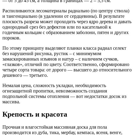
— от 5 до 45 см, а толщина в границах — 2 – 5,5 см.
Распиливаются лесоматериалы радиально (по центру ствола)
и тангенциально (в удалении от сердцевины). В результате
плоскость разреза может проходить через ядро дерева и давать
однородный срез без дефектов или по касательной к
годичным кольцам с образованием заболони, пятен и других
пороков.
По этому принципу выделяют планки класса радиал селект
без нарушений рисунка, рустик – с минимумом
замаскированных изъянов и натур – с наличием сучков,
«глазков», отличий по цвету. Соответственно, сформировано
четыре сорта товара: от дорого — высшего до относительного
дешевого — третьего.
Немалая цена, сложность укладки, необходимость
огнезащитной пропитки, невозможность создания
подпольной системы отопления — вот недостатки досок из
массива.
Крепость и красота
Прочная и влагостойкая массивная доска для пола
производится из дуба, тика, мербау, кемпаса, ясеня, венге,