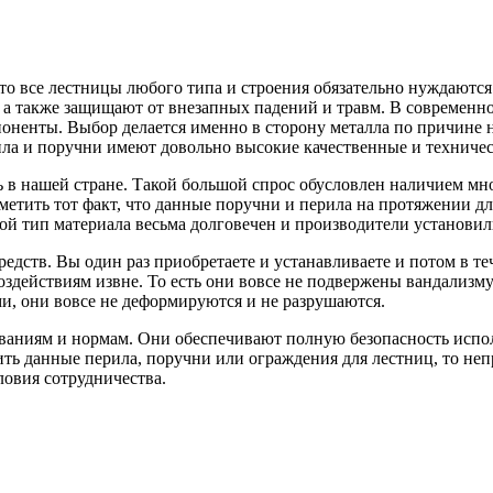
что все лестницы любого типа и строения обязательно нуждаются
а также защищают от внезапных падений и травм.
В современно
оненты. Выбор делается именно в сторону металла по причине 
рила и поручни имеют довольно высокие качественные и техниче
 в нашей стране. Такой большой спрос обусловлен наличием мн
метить тот факт, что данные поручни и перила на протяжении дл
кой тип материала весьма долговечен и производители установил
едств. Вы один раз приобретаете и устанавливаете и потом в т
здействиям извне. То есть они вовсе не подвержены вандализм
и, они вовсе не деформируются и не разрушаются.
ваниям и нормам. Они обеспечивают полную безопасность испол
ить данные перила, поручни или ограждения для лестниц, то не
овия сотрудничества.