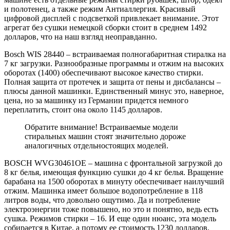
и полотенец, а также режим Антиаллергия. Красивый
цифровой дисплей с подсветкой привлекает внимание. Этот
агрегат без сушки немецкой сборки стоит в среднем 1492
долларов, что на наш взгляд неоправданно.
Bosch WIS 28440 – встраиваемая полногабаритная стиралка на
7 кг загрузки. Разнообразные программы и отжим на высоких
оборотах (1400) обеспечивают высокое качество стирки.
Полная защита от протечек и защита от пены и дисбалансы –
плюсы данной машинки. Единственный минус это, наверное,
цена, но за машинку из Германии придется немного
переплатить, стоит она около 1145 долларов.
Обратите внимание! Встраиваемые модели
стиральных машин стоят значительно дороже
аналогичных отдельностоящих моделей.
BOSCH WVG30461OE – машина с фронтальной загрузкой до
8 кг белья, имеющая функцию сушки до 4 кг белья. Вращение
барабана на 1500 оборотах в минуту обеспечивает наилучший
отжим. Машинка имеет большое водопотребление в 118
литров воды, что довольно ощутимо. Да и потребление
электроэнергии тоже повышено, но это и понятно, ведь есть
сушка. Режимов стирки – 16. И еще один нюанс, эта модель
собирается в Китае, а потому ее стоимость 1230 долларов.