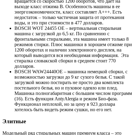
вращается со скоростью 1200 оборотов, что дает на
выходе класс отжима В. Особенность машины в ее
энергоэкономичности, класс составляет А+++. Есть
недостаток – только частичная защита от протекания
воды, и это при стоимости в 477 долларов.
BOSCH WOT 24455 OE – вертикальная стиральная
машина с загрузкой до 6,5 кг. По сравнению с
фронтальными стиралками, эта машина имеет только 8
режимов стирки. Плюс машинки в хорошем отжиме при
1200 оборотах и наличии электронного дисплея, на
который выводится вся необходимая информация. Эта
стиралка словакской сборки в среднем стоит 770
долларов.
BOSCH WAW24440OE – машинка немецкой сборки, с
возможностью загрузки до 9 кг сухого белья. С такой
загрузкой можно постирать не просто два комплекта
постельного белья, но и пуховое одеяло или плед.
Машинка полногабаритная с большим числом программ
(16). Есть функция AntyAlergia и режим Био-фаза.
Функционал неплохой, но за цену в 923 доллара
хотелось быть видеть режим сушки, но его нет.
Элитные
Модельный ряд стиральных машин премиум класса – это