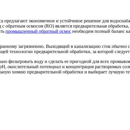
а предлагают экономичное и устойчивое решение для водоснабж
 обратным осмосом (RO) является предварительная обработка, 
ать
промышленный обратный осмос
необходим полный баланс ка
анному загрязнению. Выходящий в канализацию сток обычно со
ей технологии предварительной обработки, за которой следует 
но фильтровать воду и сделать ее пригодной для всех промыво
 pH, окислительный потенциал и концентрация растворимых сол
льную химию предварительной обработки и выбирает лучшую те