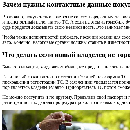
Зачем нужны контактные данные поку
Возможно, покупатель окажется не совсем порядочным человеко
и транспортный налог на это ТС. А если на этом автомобиле б
суде придется доказывать свою невиновность. Это занимает мн
Чтобы таких неприятностей избежать, прежний хозяин для св
авто. Конечно, налоговые органы должны ставить в известность
Что делать если новый владелец не то
Бывают ситуации, когда автомобиль уже продан, а налоги на н
Если новый хозяин авто по истечении 30 дней не оформил ТС н
прекращении регистрации ТС. В заявлениии указывается причи
пор являетесь владельцем авто. Приобретатель ТС потом сможе
Но можно поступить и по-другому. Предъявив свой паспорт и п
регистрацию, т.к. данная процедура проводится только в однос