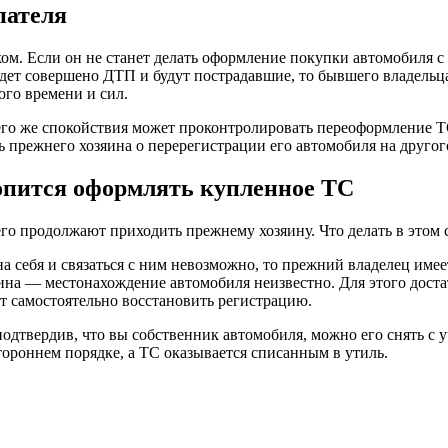
пателя
м. Если он не станет делать оформление покупки автомобиля с р
удет совершено ДТП и будут пострадавшие, то бывшего владельц
ого времени и сил.
оего же спокойствия может проконтролировать переоформление 
 прежнего хозяина о перерегистрации его автомобиля на другого
ропится оформлять купленное ТС
его продолжают приходить прежнему хозяину. Что делать в этом 
а себя и связаться с ним невозможно, то прежний владелец имее
на — местонахождение автомобиля неизвестно. Для этого достат
т самостоятельно восстановить регистрацию.
одтвердив, что вы собственник автомобиля, можно его снять с у
тороннем порядке, а ТС оказывается списанным в утиль.