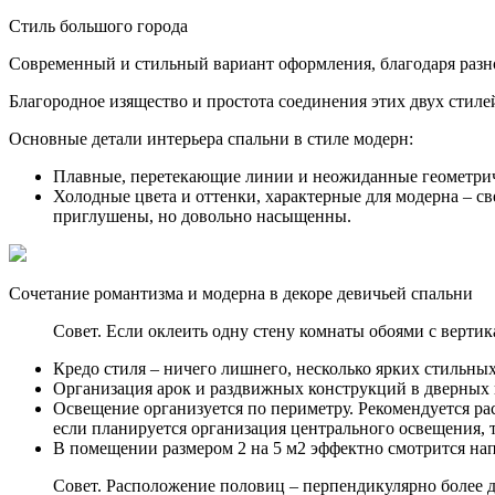
Стиль большого города
Современный и стильный вариант оформления, благодаря раз
Благородное изящество и простота соединения этих двух стиле
Основные детали интерьера спальни в стиле модерн:
Плавные, перетекающие линии и неожиданные геометри
Холодные цвета и оттенки, характерные для модерна – 
приглушены, но довольно насыщенны.
Сочетание романтизма и модерна в декоре девичьей спальни
Совет. Если оклеить одну стену комнаты обоями с верти
Кредо стиля – ничего лишнего, несколько ярких стильных
Организация арок и раздвижных конструкций в дверных
Освещение организуется по периметру. Рекомендуется р
если планируется организация центрального освещения, т
В помещении размером 2 на 5 м2 эффектно смотрится нап
Совет. Расположение половиц – перпендикулярно более 