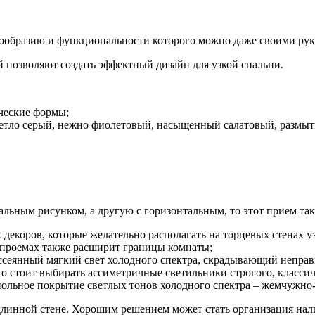
нообразию и функциональности которого можно даже своими ру
й позволяют создать эффектный дизайн для узкой спальни.
ческие формы;
светло серый, нежно фиолетовый, насыщенный салатовый, разм
кальным рисунком, а другую с горизонтальным, то этот прием т
 декоров, которые желательно располагать на торцевых стенах 
 проемах также расширит границы комнаты;
ассеянный мягкий свет холодного спектра, скрадывающий неправ
о стоит выбирать ассиметричные светильники строгого, классич
ольное покрытие светлых тонов холодного спектра – жемчужно-
длинной стене. Хорошим решением может стать организация на