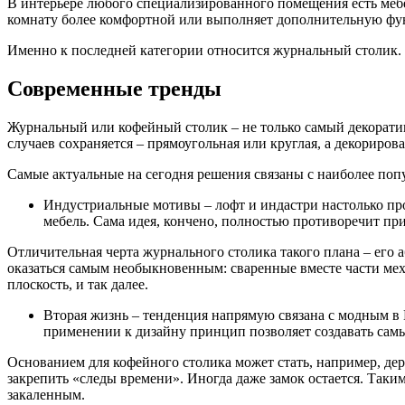
В интерьере любого специализированного помещения есть мебель
комнату более комфортной или выполняет дополнительную функ
Именно к последней категории относится журнальный столик.
Современные тренды
Журнальный или кофейный столик – не только самый декоратив
случаев сохраняется – прямоугольная или круглая, а декориро
Самые актуальные на сегодня решения связаны с наиболее по
Индустриальные мотивы – лофт и индастри настолько про
мебель. Сама идея, кончено, полностью противоречит при
Отличительная черта журнального столика такого плана – его 
оказаться самым необыкновенным: сваренные вместе части ме
плоскость, и так далее.
Вторая жизнь – тенденция напрямую связана с модным в Е
применении к дизайну принцип позволяет создавать самы
Основанием для кофейного столика может стать, например, дер
закрепить «следы времени». Иногда даже замок остается. Так
закаленным.