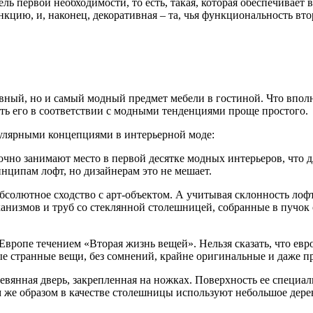
 первой необходимости, то есть, такая, которая обеспечивает в
цию, и, наконец, декоративная – та, чья функциональность вт
ный, но и самый модный предмет мебели в гостиной. Что вполн
вать его в соответствии с модными тенденциями проще простого.
пулярными концепциями в интерьерной моде:
чно занимают место в первой десятке модных интерьеров, что 
нципам лофт, но дизайнерам это не мешает.
абсолютное сходство с арт-объектом. А учитывая склонность ло
ханизмов и труб со стеклянной столешницей, собранные в пучок
вропе течением «Вторая жизнь вещей». Нельзя сказать, что евро
е странные вещи, без сомнений, крайне оригинальные и даже п
евянная дверь, закрепленная на ножках. Поверхность ее специал
им же образом в качестве столешницы используют небольшое дер