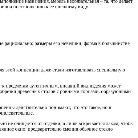
ыполнение назначения, мебель необязательная – та, что делает
орична по отношению к ее внешнему виду.
е рационально: размеры его невелики, форма в большинстве
для этой концепции даже стали изготавливать специальную
фт к предметам аутентичным, внешний вид изделия может
 обрезки древесных столов с ровными торцами, образующими
пейцы действительно понимают, что это такое, но в
ривлекательные.
ьно не очищается от отделки, а лишь вскрывается лаком, чтобы
евянное окно, предварительно сменив обычное стекло