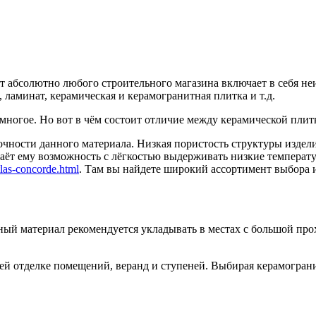
 абсолютно любого строительного магазина включает в себя н
ламинат, керамическая и керамогранитная плитка и т.д.
многое. Но вот в чём состоит отличие между керамической плит
очности данного материала. Низкая пористость структуры издели
аёт ему возможность с лёгкостью выдерживать низкие температ
las-concorde.html
. Там вы найдете широкий ассортимент выбора 
очный материал рекомендуется укладывать в местах с большой п
й отделке помещений, веранд и ступеней. Выбирая керамограни