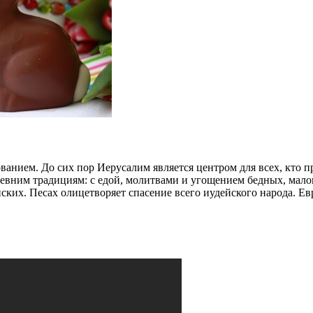
анием. До сих пор Иерусалим является центром для всех, кто пр
ревним традициям: с едой, молитвами и угощением бедных, мало
ских. Песах олицетворяет спасение всего иудейского народа. Ев