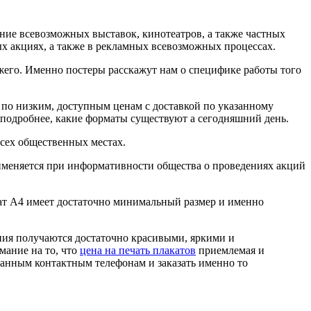
ение всевозможных выставок, кинотеатров, а также частных
х акциях, а также в рекламных всевозможных процессах.
жего. Именно постеры расскажут нам о специфике работы того
по низким, доступным ценам с доставкой по указанному
м подробнее, какие форматы существуют а сегодняшний день.
сех общественных местах.
меняется при информативности общества о проведениях акций
ат А4 имеет достаточно минимальный размер и именно
ния получаются достаточно красивыми, яркими и
мание на то, что
цена на печать плакатов
приемлемая и
занным контактным телефонам и заказать именно то