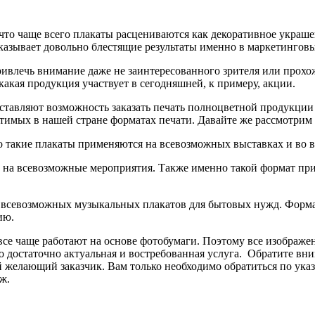
 что чаще всего плакаты расцениваются как декоративное украш
азывает довольно блестящие результаты именно в маркетинговы
ивлечь внимание даже не заинтересованного зрителя или прохо
какая продукция участвует в сегодняшней, к примеру, акции.
тавляют возможность заказать печать полноцветной продукции 
устимых в нашей стране форматах печати. Давайте же рассмотри
 такие плакаты применяются на всевозможных выставках и во в
на всевозможные мероприятия. Также именно такой формат при
 и всевозможных музыкальных плакатов для бытовых нужд. Форм
ию.
се чаще работают на основе фотобумаги. Поэтому все изображе
 достаточно актуальная и востребованная услуга. Обратите вни
й желающий заказчик. Вам только необходимо обратиться по ука
ж.