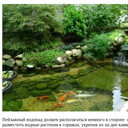
Пейзажный водопад должен располагаться немного в стороне о
разместить водные растения в горшках, укрепив их на дне кам