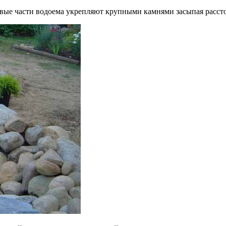
вые части водоема укрепляют крупными камнями засыпая расст