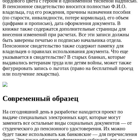
бордового цвета с гербом и одноименной тисненой надписью.
В пенсионное свидетельство вносится полностью Ф.И.О.
владельца, год его рождения, причины назначения пособия
(по старости, инвалидности, потере кормильца), его объем
(цифрами и прописью), дата оформления документа. В
книжке также содержатся дополнительные страницы для
внесения изменений при расчетах. Все эти записи должны
быть заверены печатью и подписью начальника отдела.
Пенсионное свидетельство также содержит памятку для
владельцев о правилах использования документа. Что еще
указывается в свидетельстве? В старых бланках, которые
выдавались ветеранам труда или детям войны, может также
фигурировать запись о льготах (право на бесплатный проезд
или получение лекарства).
Современный образец
На сегодняшний день в разработке находится проект по
выдаче специальных электронных карт, которые могут
заменить все остальные виды социальных документов — от
студенческого до пенсионного удостоверения. Их можно
будет также использовать как банковские — для перечисления
денег. Это также облегчит оформление субсидий, так как не