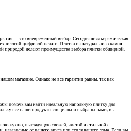
крытия — это вневременный выбор.
Сегодняшняя керамическая
технологий цифровой печати. Плитка из натурального камня
йкой природой делают преимущества выбора плитки обширной.
нашем магазине. Однако не все гарантии равны, так как
Чтобы помочь вам найти идеальную напольную плитку для
скольку все наши продукты специально выбраны нами, вы
вою кухню, выглядящую свежей, чистой и стильной с
, независимо от вашего вкуса или стиля вашего дома. Если вы