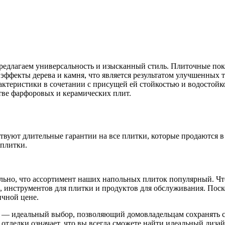
едлагаем универсальность и изысканный стиль. Плиточные по
эффекты дерева и камня, что является результатом улучшенных 
рактеристики в сочетании с присущей ей стойкостью и водосто
тве фарфоровых и керамических плит.
твуют длительные гарантии на все плитки, которые продаются в 
 плитки.
ительно, что ассортимент наших напольных плиток популярный. 
и, инструментов для плитки и продуктов для обслуживания. По
ичной цене.
и — идеальный выбор, позволяющий домовладельцам сохранять с
делки означает, что вы всегда сможете найти идеальный дизайн