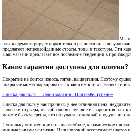
Мы пр
плитка демонстрирует поразительно реалистичные визуальные 
предлагает непревзойденные страты, тоны и текстуры. Эти ха
Наш магазин предлагает все последние тенденции в производс
Какие гарантии доступны для плитки?
Покрытие не боится износа, пятен, выцветания. Поэтому сущес
покрытие может варьироваться в зависимости от разных типов
Плитка для пола — салон магазин «Плитка&Ступени»
Плитка для пола у нас прочная, у нее отличная цена, неудив
вашего интерьера, мы собрали все лучшие из вариантов плитк
можете быть уверены, что получаете отличный продукт по отл
Поскольку они жесткие и износостойкие, керамические плитк
минимальными усилиями. Наш широкий ассортимент цветов и от