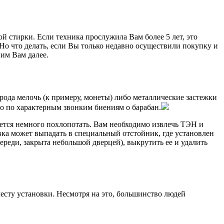
й стирки. Если техника прослужила Вам более 5 лет, это
. Но что делать, если Вы только недавно осуществили покупку и
вим Вам далее.
 рода мелочь (к примеру, монеты) либо металлические застежки
но по характерным звонким биениям о барабан.
дется немного похлопотать. Вам необходимо извлечь ТЭН и
евка может выпадать в специальный отстойник, где установлен
ереди, закрыта небольшой дверцей), выкрутить ее и удалить
сту установки. Несмотря на это, большинство людей