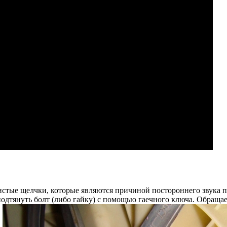
тые щелчки, которые являются причиной постороннего звука при
подтянуть болт (либо гайку) с помощью гаечного ключа. Обраща