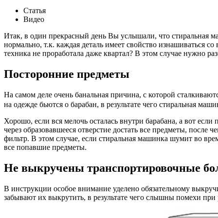
Статья
Видео
Итак, в один прекрасный день Вы услышали, что стиральная ма
нормально, т.к. каждая деталь имеет свойство изнашиваться со
техника не проработала даже квартал? В этом случае нужно ра
Посторонние предметы
На самом деле очень банальная причина, с которой сталкивают
на одежде бьются о барабан, в результате чего стиральная м
Хорошо, если вся мелочь осталась внутри барабана, а вот есл
через образовавшееся отверстие достать все предметы, после ч
фильтр. В этом случае, если стиральная машинка шумит во вре
все попавшие предметы.
Не выкручены транспортировочные бо
В инструкции особое внимание уделено обязательному выкручи
забывают их выкрутить, в результате чего слышны помехи пр