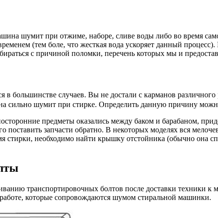
шина шумит при отжиме, наборе, сливе воды либо во время само
 временем (тем боле, что жесткая вода ускоряет данный процесс)
збираться с причиной поломки, перечень которых мы и предоста
ся в большинстве случаев. Вы не достали с карманов различного
ашина сильно шумит при стирке. Определить данную причину мож
и посторонние предметы оказались между баком и барабаном, при
его поставить запчасти обратно. В некоторых моделях вся мелоч
мя стирки, необходимо найти крышку отстойника (обычно она сп
лты
ванию транспортировочных болтов после доставки техники к ме
и работе, которые сопровождаются шумом стиральной машинки.